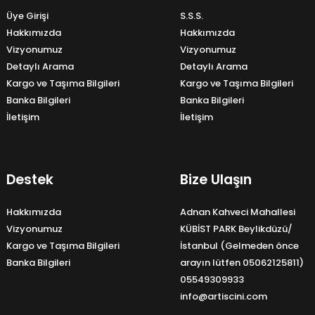
Üye Girişi
S.S.S.
Hakkımızda
Hakkımızda
Vizyonumuz
Vizyonumuz
Detaylı Arama
Detaylı Arama
Kargo ve Taşıma Bilgileri
Kargo ve Taşıma Bilgileri
Banka Bilgileri
Banka Bilgileri
İletişim
İletişim
Destek
Bize Ulaşın
Hakkımızda
Adnan Kahveci Mahallesi
Vizyonumuz
KÜBİST PARK Beylikdüzü/
Kargo ve Taşıma Bilgileri
İstanbul (Gelmeden önce
Banka Bilgileri
arayın lütfen 05062125811)
05549309933
info@artiscini.com