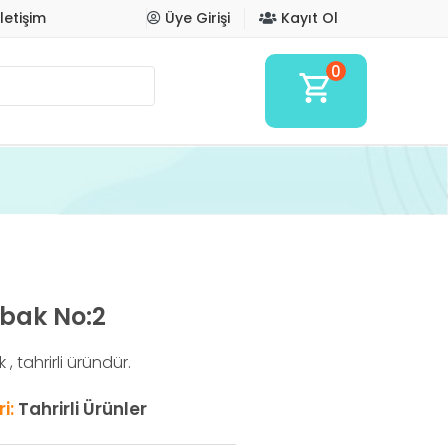
İletişim
Üye Girişi
Kayıt Ol
0
shopping_cart
abak No:2
 tahrirli üründür.
i:
Tahrirli Ürünler