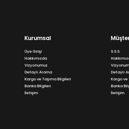
Kurumsal
Müşter
Üye Girişi
S.S.S.
Hakkımızda
Hakkımız
Vizyonumuz
Vizyonu
Detaylı Arama
Detaylı 
Kargo ve Taşıma Bilgileri
Kargo ve 
Banka Bilgileri
Banka Bilg
İletişim
İletişim