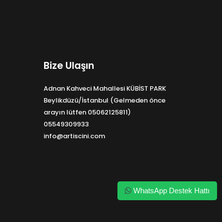
Bize Ulaşın
Adnan Kahveci Mahallesi KÜBİST PARK
Beylikdüzü/İstanbul (Gelmeden önce
arayın lütfen 05062125811)
05549309933
info@artiscini.com
WhatsApp Destek Hattı