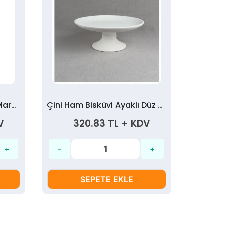
Çini Ham Bisküvi Ayaklı Marul Tabak 25cm.
Çini Ham Bisküvi Ayaklı Düz Tabak 25cm.
V
320.83 TL + KDV
4
SEPETE EKLE