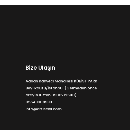
Bize Ulaşın
Adnan Kahveci Mahallesi KÜBİST PARK
Beylikdüzü/İstanbul (Gelmeden önce
arayın lütfen 05062125811)
05549309933
info@artiscini.com