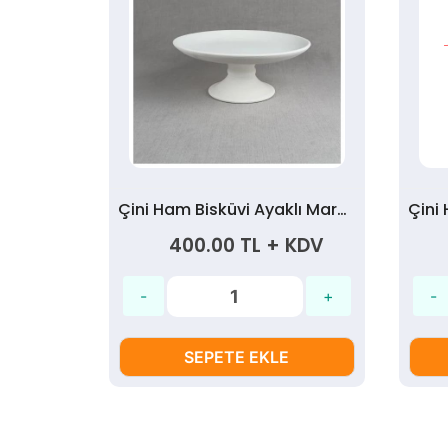
Çini Ham Bisküvi Ayaklı Rölyefli Tabak 30cm.
Çini Ham Bisküvi Ayaklı Marul Tabak 30cm.
 KDV
400.00 TL + KDV
SEPETE EKLE