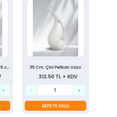
Hitit Çini Vazo Bisküvi - 25 cm
35 Cm. Çini Pelikan Vazo
Çini G
V
312.50 TL + KDV
3
SEPETE EKLE