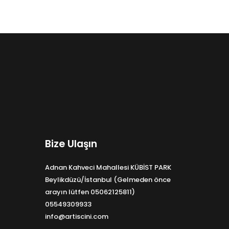
Bize Ulaşın
Adnan Kahveci Mahallesi KÜBİST PARK
Beylikdüzü/İstanbul (Gelmeden önce
arayın lütfen 05062125811)
05549309933
info@artiscini.com