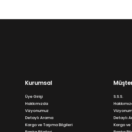
Kurumsal
Müşter
Üye Girişi
S.S.S.
Hakkımızda
Hakkımız
Vizyonumuz
Vizyonu
Detaylı Arama
Detaylı 
Kargo ve Taşıma Bilgileri
Kargo ve 
Banka Bilgileri
Banka Bilg