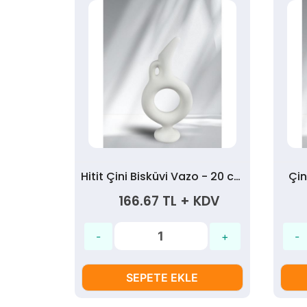
Hitit Çini Bisküvi Vazo - 30 cm
Hitit Çini Bisküvi Vazo - 20 cm
Çin
 KDV
166.67 TL + KDV
SEPETE EKLE