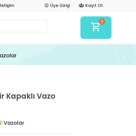
İletişim
Üye Girişi
Kayıt Ol
0
shopping_cart
azolar
dir Kapaklı Vazo
i:
Vazolar