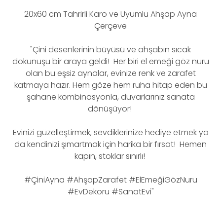
20x60 cm Tahrirli Karo ve Uyumlu Ahşap Ayna
Çerçeve
"Çini desenlerinin büyüsü ve ahşabın sıcak
dokunuşu bir araya geldi! Her biri el emeği göz nuru
olan bu eşsiz aynalar, evinize renk ve zarafet
katmaya hazır. Hem göze hem ruha hitap eden bu
şahane kombinasyonla, duvarlarınız sanata
dönüşüyor!
Evinizi güzelleştirmek, sevdiklerinize hediye etmek ya
da kendinizi şımartmak için harika bir fırsat! Hemen
kapın, stoklar sınırlı!
#ÇiniAyna #AhşapZarafet #ElEmeğiGözNuru
#EvDekoru #SanatEvi"