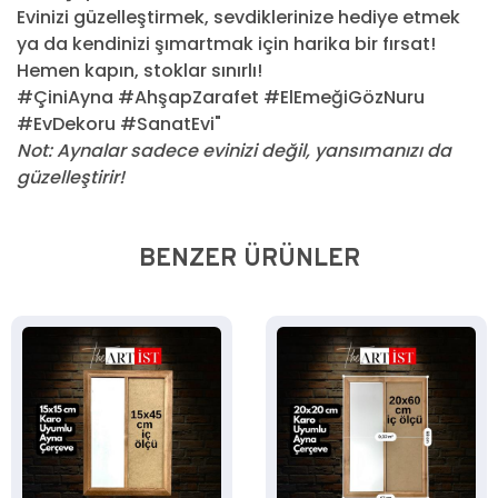
Evinizi güzelleştirmek, sevdiklerinize hediye etmek
ya da kendinizi şımartmak için harika bir fırsat!
Hemen kapın, stoklar sınırlı!
#ÇiniAyna #AhşapZarafet #ElEmeğiGözNuru
#EvDekoru #SanatEvi"
Not: Aynalar sadece evinizi değil, yansımanızı da
güzelleştirir!
BENZER ÜRÜNLER