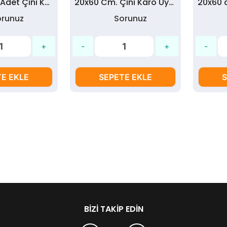
15X15 Cm. 3 Adet Çini Karo uyumlu Dikdörtgen Ahşap Ayna Çerçevesi
20x60 Cm. Çini Karo Uyumlu Dikdörtgen Ahşap Ayna Çerçevesi
orunuz
Sorunuz
E EKLE
SEPETE EKLE
S
BIZI TAKIP EDIN