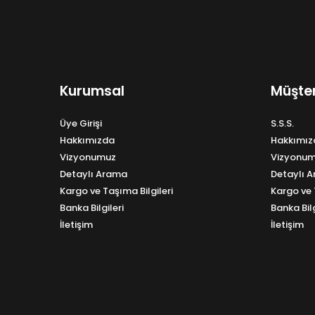
Kurumsal
Müşter
Üye Girişi
S.S.S.
Hakkımızda
Hakkımız
Vizyonumuz
Vizyonu
Detaylı Arama
Detaylı 
Kargo ve Taşıma Bilgileri
Kargo ve 
Banka Bilgileri
Banka Bilg
İletişim
İletişim