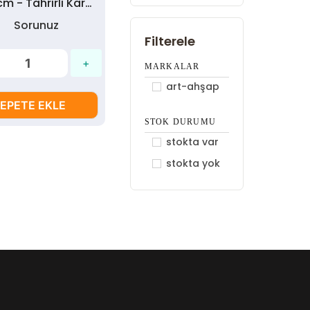
20x60 cm - Tahrirli Karo ve Ahşap Ayna Çerçeve Set
Sorunuz
Filterele
MARKALAR
art-ahşap
EPETE EKLE
STOK DURUMU
stokta var
stokta yok