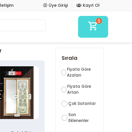
İletişim
Üye Girişi
Kayıt Ol
0
shopping_cart
r
Sırala
Fiyata Göre
Azalan
Fiyata Göre
Artan
Çok Satanlar
Son
Eklenenler