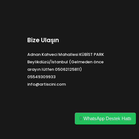
Bize Ulaşın
Adnan Kahveci Mahallesi KÜBİST PARK
Beylikdüzü/İstanbul (Gelmeden önce
arayın lütfen 05062125811)
05549309933
info@artiscini.com
WhatsApp Destek Hattı