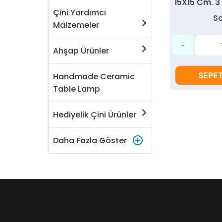
Çini Yardımcı
S
Malzemeler
Ahşap Ürünler
SEPET
Handmade Ceramic
Table Lamp
Hediyelik Çini Ürünler
control_point
Daha Fazla Göster