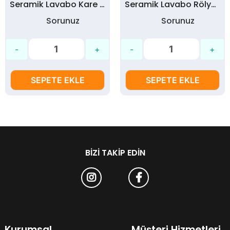
Seramik Lavabo Kare Ham Bisküvi (34x34 cm)
Seramik Lavabo Rölyefli Ham Bisküvi ( 40 cm çap )
Sorunuz
Sorunuz
SEPETE EKLE
SEPETE EKLE
BIZI TAKIP EDIN
Kurumsal
Müşteri Hizmetleri