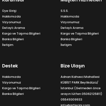
Üye Girişi
S.S.S.
Hakkımızda
Hakkımızda
Vizyonumuz
Vizyonumuz
Detaylı Arama
Detaylı Arama
Kargo ve Taşıma Bilgileri
Kargo ve Taşıma Bilgileri
Banka Bilgileri
Banka Bilgileri
İletişim
İletişim
Destek
Bize Ulaşın
Hakkımızda
Adnan Kahveci Mahallesi
Vizyonumuz
KÜBİST PARK Beylikdüzü/
Kargo ve Taşıma Bilgileri
İstanbul (Gelmeden önce
Banka Bilgileri
arayın lütfen 05062125811)
05549309933
info@artiscini.com