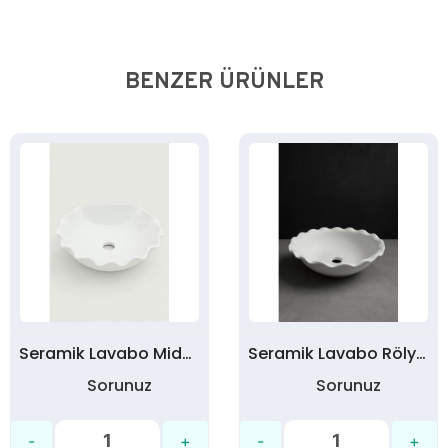
BENZER ÜRÜNLER
Seramik Lavabo Midye Model Ham Bisküvi
Seramik Lavabo Rölyefli Ham Bisküvi ( 40 cm çap )
Sorunuz
Sorunuz