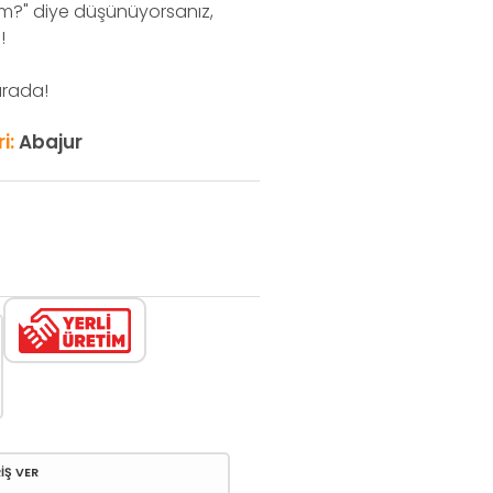
ım?" diye düşünüyorsanız,
!
 arada!
i:
Abajur
İŞ VER