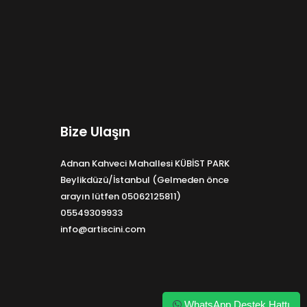
Bize Ulaşın
Adnan Kahveci Mahallesi KÜBİST PARK
Beylikdüzü/İstanbul (Gelmeden önce
arayın lütfen 05062125811)
05549309933
info@artiscini.com
WhatsApp Destek Hattı