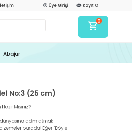
İletişim
Üye Girişi
Kayıt Ol
0
shopping_cart
Abajur
del No:3 (25 cm)
Hazır Mısınız?
i dünyasına adım atmak
malzemeler burada! Eğer "Böyle