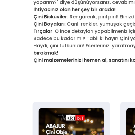
yaparım?" diye düşünüyorsanız, cevabım
İhtiyacınız olan her şey bir arada!
Çini Bisküviler
: Rengârenk, pırıl pırıl! El
Çini Boyaları
: Canlı renkler, yumuşak geçi
Fırçalar
: O ince detayları yapabilmeniz içi
Sadece bu kadar mı? Tabii ki hayır! Çini y
Haydi, çini tutkunları! Eserlerinizi yarat
bırakmak!
Çini malzemelerinizi hemen al, sanatını k