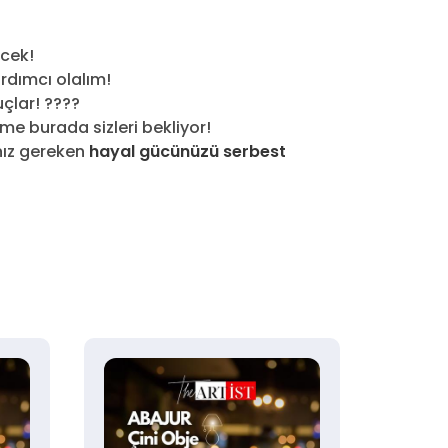
ecek!
ardımcı olalım!
çlar! ????️
me burada sizleri bekliyor!
anız gereken
hayal gücünüzü serbest