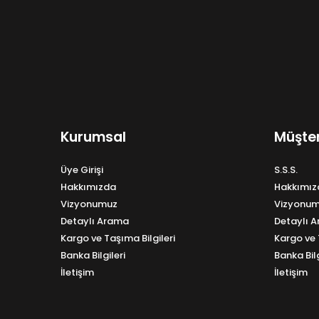
Kurumsal
Müşter
Üye Girişi
S.S.S.
Hakkımızda
Hakkımız
Vizyonumuz
Vizyonu
Detaylı Arama
Detaylı 
Kargo ve Taşıma Bilgileri
Kargo ve 
Banka Bilgileri
Banka Bilg
İletişim
İletişim