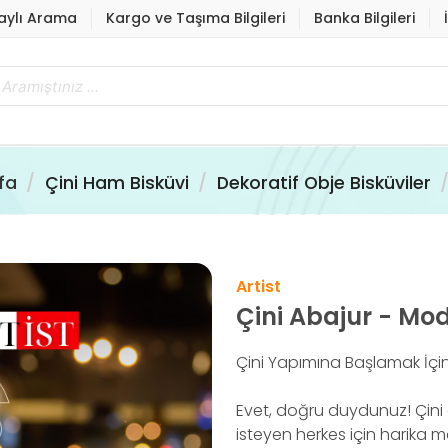
aylı Arama
Kargo ve Taşıma Bilgileri
Banka Bilgileri
fa
Çini Ham Bisküvi
Dekoratif Obje Bisküviler
Artist
Çini Abajur - Mo
Çini Yapımına Başlamak İçin 
Evet, doğru duydunuz! Çin
isteyen herkes için harika 