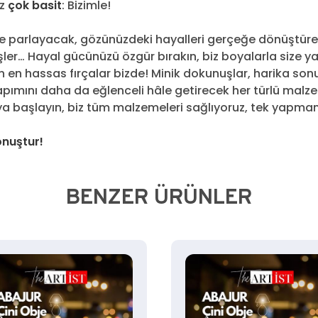
ız
çok basit
: Bizimle!
inizde parlayacak, gözünüzdeki hayalleri gerçeğe dönüştür
şler… Hayal gücünüzü özgür bırakın, biz boyalarla size y
n en hassas fırçalar bizde! Minik dokunuşlar, harika sonu
apımını daha da eğlenceli hâle getirecek her türlü malze
maya başlayın, biz tüm malzemeleri sağlıyoruz, tek yapm
onuştur!
BENZER ÜRÜNLER