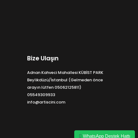
Bize Ulaşın
Adnan Kahveci Mahallesi KÜBİST PARK
Beylikdüzü/İstanbul (Gelmeden önce
arayın lütfen 05062125811)
05549309933
info@artiscini.com
WhatsApp Destek Hattı