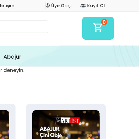
İletişim
Üye Girişi
Kayıt Ol
0
shopping_cart
Abajur
r deneyin.