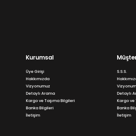
Kurumsal
Müşter
Üye Girişi
S.S.S.
Hakkımızda
Hakkımız
Vizyonumuz
Vizyonu
Detaylı Arama
Detaylı 
Kargo ve Taşıma Bilgileri
Kargo ve 
Banka Bilgileri
Banka Bilg
İletişim
İletişim