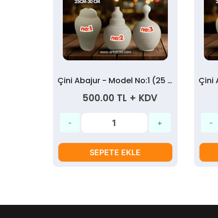
Çini Abajur - Model No:2 (25 cm)
Çini Abajur - Model No:1 (25 cm)
 KDV
500.00 TL + KDV
SEPETE EKLE