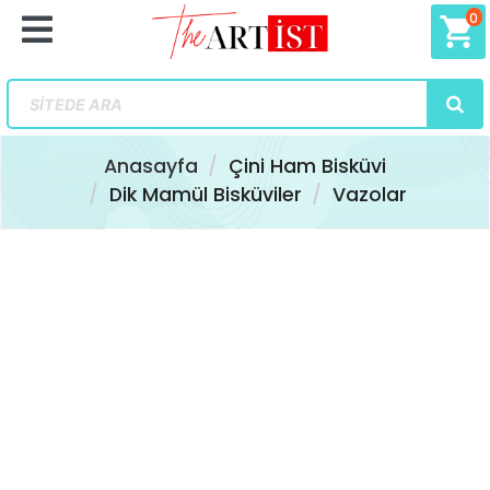
0
shopping_cart
Anasayfa
Çini Ham Bisküvi
Dik Mamül Bisküviler
Vazolar