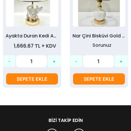
Ayakta Duran Kedi Abajur Set - (Çini Kedi Ham BisküviŞapka+Duy Set+Kablo)
Nar Çini Bisküvi Gold Renk Duy Aparatlı Abajur (Şapkalı 36 cm)
Sorunuz
1,666.67 TL + KDV
SEPETE EKLE
SEPETE EKLE
BIZI TAKIP EDIN