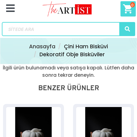
0
shopping_cart
Anasayfa
Çini Ham Bisküvi
Dekoratif Obje Bisküviler
İlgili ürün bulunamadı veya satışa kapalı. Lütfen daha
sonra tekrar deneyin.
BENZER ÜRÜNLER