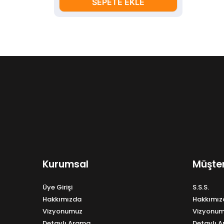
SEPETE EKLE
Kurumsal
Müşter
Üye Girişi
S.S.S.
Hakkımızda
Hakkımız
Vizyonumuz
Vizyonu
Detaylı Arama
Detaylı 