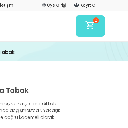
İletişim
Üye Girişi
Kayıt Ol
0
shopping_cart
Tabak
la Tabak
vri uç ve karşı kenar dikkate
nda değişmektedir. Yaklaşık
ine doğru kademeli olarak