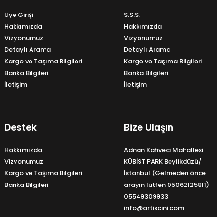
Üye Girişi
S.S.S.
Hakkımızda
Hakkımızda
Vizyonumuz
Vizyonumuz
Detaylı Arama
Detaylı Arama
Kargo ve Taşıma Bilgileri
Kargo ve Taşıma Bilgileri
Banka Bilgileri
Banka Bilgileri
İletişim
İletişim
Destek
Bize Ulaşın
Hakkımızda
Adnan Kahveci Mahallesi
Vizyonumuz
KÜBİST PARK Beylikdüzü/
Kargo ve Taşıma Bilgileri
İstanbul (Gelmeden önce
Banka Bilgileri
arayın lütfen 05062125811)
05549309933
info@artiscini.com