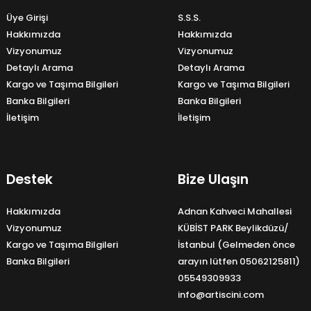
Üye Girişi
S.S.S.
Hakkımızda
Hakkımızda
Vizyonumuz
Vizyonumuz
Detaylı Arama
Detaylı Arama
Kargo ve Taşıma Bilgileri
Kargo ve Taşıma Bilgileri
Banka Bilgileri
Banka Bilgileri
İletişim
İletişim
Destek
Bize Ulaşın
Hakkımızda
Adnan Kahveci Mahallesi
Vizyonumuz
KÜBİST PARK Beylikdüzü/
Kargo ve Taşıma Bilgileri
İstanbul (Gelmeden önce
Banka Bilgileri
arayın lütfen 05062125811)
05549309933
info@artiscini.com