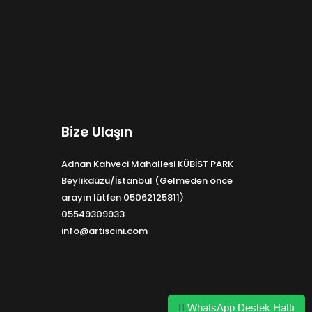
Bize Ulaşın
Adnan Kahveci Mahallesi KÜBİST PARK
Beylikdüzü/İstanbul (Gelmeden önce
arayın lütfen 05062125811)
05549309933
info@artiscini.com
WhatsApp Destek Hattı