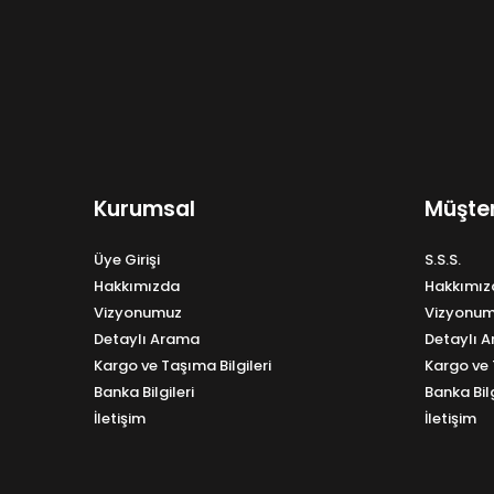
Kurumsal
Müşter
Üye Girişi
S.S.S.
Hakkımızda
Hakkımız
Vizyonumuz
Vizyonu
Detaylı Arama
Detaylı 
Kargo ve Taşıma Bilgileri
Kargo ve 
Banka Bilgileri
Banka Bilg
İletişim
İletişim