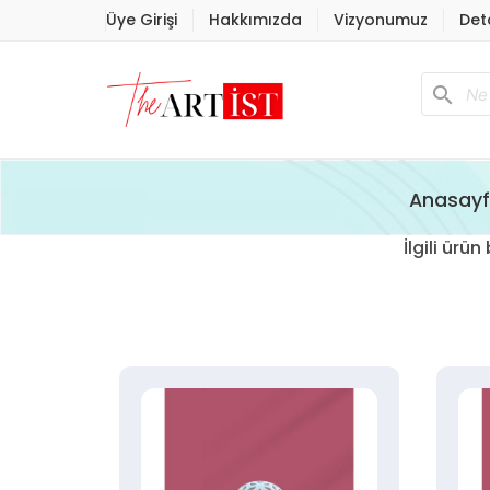
Üye Girişi
Hakkımızda
Vizyonumuz
Det
search
Anasay
İlgili ür