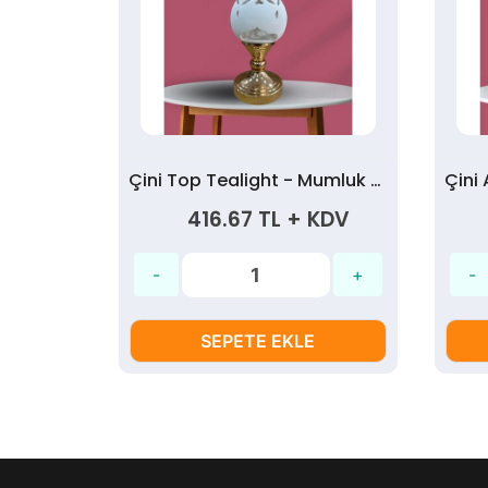
 Mumluk
Çini Top Tealight - Mumluk Ayaklı Gold
KDV
416.67 TL + KDV
SEPETE EKLE