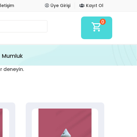
İletişim
Üye Girişi
Kayıt Ol
0
shopping_cart
Mumluk
r deneyin.