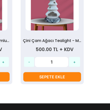
Çini Ayaklı Tealight - Mumluk Gold Altlık
Çini Çam Ağacı Tealight - Mumluk Krom Altlıklı
V
500.00 TL + KDV
2
SEPETE EKLE