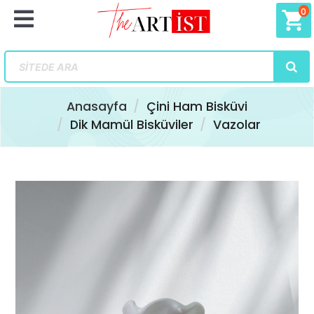
0
shopping_cart
Anasayfa
Çini Ham Bisküvi
Dik Mamül Bisküviler
Vazolar