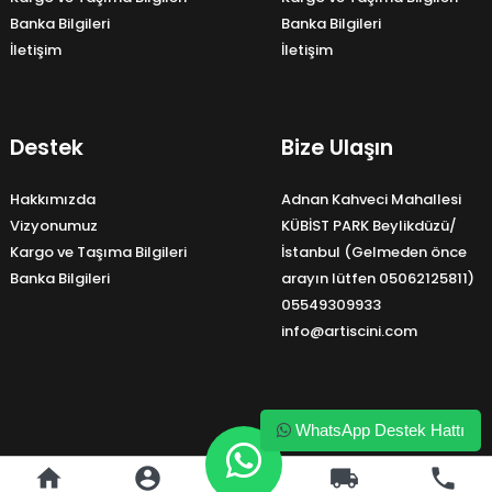
Banka Bilgileri
Banka Bilgileri
İletişim
İletişim
Destek
Bize Ulaşın
Hakkımızda
Adnan Kahveci Mahallesi
Vizyonumuz
KÜBİST PARK Beylikdüzü/
Kargo ve Taşıma Bilgileri
İstanbul (Gelmeden önce
Banka Bilgileri
arayın lütfen 05062125811)
05549309933
info@artiscini.com
WhatsApp Destek Hattı
home
account_circle
local_shipping
phone