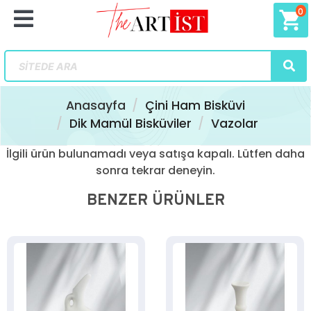
0
shopping_cart
Anasayfa
Çini Ham Bisküvi
Dik Mamül Bisküviler
Vazolar
İlgili ürün bulunamadı veya satışa kapalı. Lütfen daha
sonra tekrar deneyin.
BENZER ÜRÜNLER