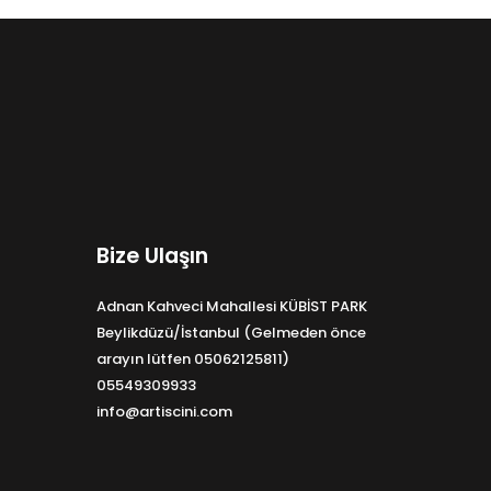
Bize Ulaşın
Adnan Kahveci Mahallesi KÜBİST PARK
Beylikdüzü/İstanbul (Gelmeden önce
arayın lütfen 05062125811)
05549309933
info@artiscini.com