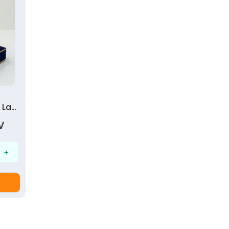
30 cm Çap Tabaklar İçin Lacivert Kadife Kutu
V