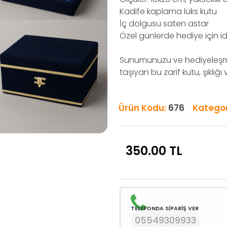
Kadife kaplama lüks kutu
İç dolgusu saten astar
Özel günlerde hediye için i
Sunumunuzu ve hediyeleşme
taşıyan bu zarif kutu, şıklığı
Ürün Kodu:
676
Kategor
350.00
TL
TELEFONDA SİPARİŞ VER
05549309933