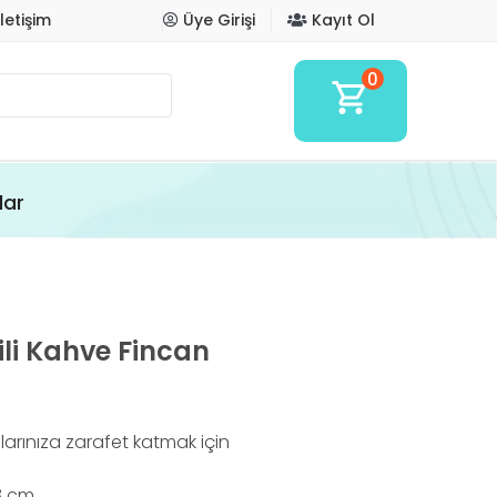
İletişim
Üye Girişi
Kayıt Ol
0
shopping_cart
lar
kili Kahve Fincan
nlarınıza zarafet katmak için
 8 cm