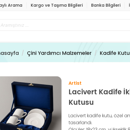
aylı Arama
Kargo ve Taşıma Bilgileri
Banka Bilgileri
asayfa
Çini Yardımcı Malzemeler
Kadife Kutu
Artist
Lacivert Kadife İ
Kutusu
Lacivert kadife kutu, özel a
tasarlandı.
Ölçüler: 18x23 cm, yükseklik